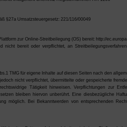
mäß §27a Umsatzsteuergesetz: 221/116/00049
lattform zur Online-Streitbeilegung (OS) bereit: http://ec.eur
nicht bereit oder verpflichtet, an Streitbeilegungsverfahren
bs.1 TMG für eigene Inhalte auf diesen Seiten nach den allge
jedoch nicht verpflichtet, übermittelte oder gespeicherte fre
echtswidrige Tätigkeit hinweisen. Verpflichtungen zur En
etzen bleiben hiervon unberührt. Eine diesbezügliche Haftu
zung möglich. Bei Bekanntwerden von entsprechenden Recht