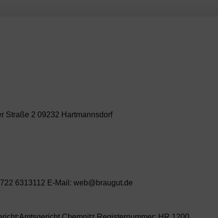
r Straße 2 09232 Hartmannsdorf
 3722 6313112 E-Mail: web@braugut.de
gericht:Amtsgericht Chemnitz Registernummer: HR 1200